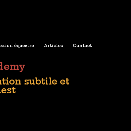
xion équestre
Articles
Contact
ademy
tion subtile et
uest