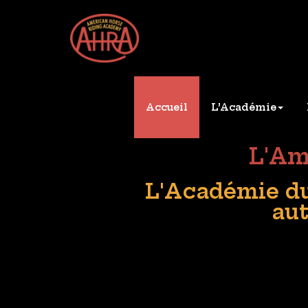
Aller
American Hor
Pension de chevaux
au
contenu
Accueil
L’Académie
L'Am
L'Académie du 
aut