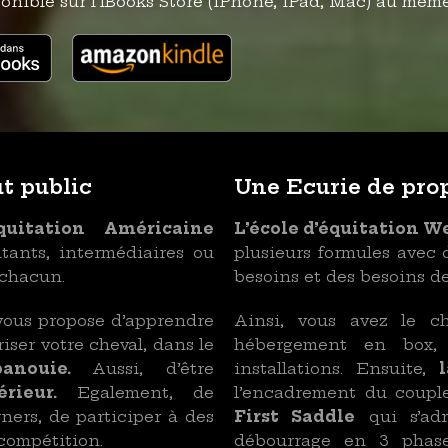
ponible sur l’iBooks Store (iPhone, iPad, Mac) au même
t public
Une Ecurie de pro
quitation Américaine
L’école d’équitation 
utants, intermédiaires ou
plusieurs formules avec 
 chacun.
besoins et des besoins de
ous propose d’apprendre
Ainsi, vous avez le c
ser votre cheval, dans le
hébergement en box,
panouie.
Aussi, d’être
installations. Ensuite,
la
rieur.
Egalement, de
l’encadrement du couple
ners, de participer à des
First Saddle
qui s’adr
 compétition.
débourrage en 3 phase