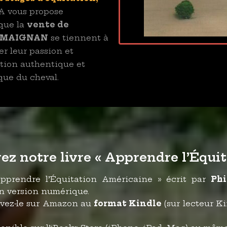
A vous propose
 que la
vente de
l MAIGNAN
se tiennent à
er leur passion et
ation authentique et
que du cheval.
ez notre livre « Apprendre l’Équi
Apprendre l’Équitation Américaine » écrit par
Phi
n version numérique.
uvez-le sur Amazon au
format Kindle
(sur lecteur Ki