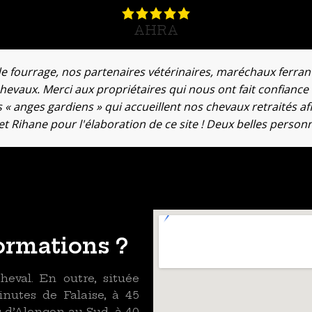
AHRA
de fourrage, nos partenaires vétérinaires, maréchaux ferran
hevaux. Merci aux propriétaires qui nous ont fait confiance 
 « anges gardiens » qui accueillent nos chevaux retraités afi
 et Rihane pour l'élaboration de ce site ! Deux belles person
ormations ?
eval. En outre, située
inutes de Falaise, à 45
 d’Alençon au Sud, à 40