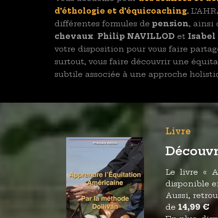
d’éthologie et d’équicoaching.
L’AHR
différentes formules de
pension
, ainsi
chevaux
.
Philip NAVILLOD
et
Isabe
votre disposition pour vous faire partag
surtout, vous faire découvrir une équit
subtile associée à une approche holisti
Livre
Découvr
Le livre « 
disponible e
Aussi, retro
de
14,99 €