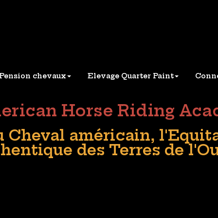
se Riding Academy
Pension chevaux
Elevage Quarter Paint
Conne
erican Horse Riding Ac
Cheval américain, l'Equita
hentique des Terres de l'O