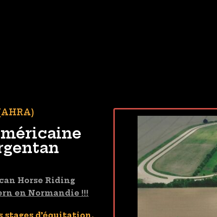
 (AHRA)
Américaine
Argentan
can Horse Riding
ern en Normandie !!!
s stages d’équitation,