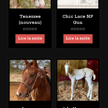
Tenessee
Chic Lace NP
(nouveau)
Gun
Note
Note
0
0
Lire la suite
Lire la suite
sur
sur
5
5