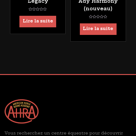
Legacy
Ady Harmony
(nouveau)
Note
0
Lire la suite
Note
sur
0
5
Lire la suite
sur
5
Vous recherchez un centre équestre pour découvrir