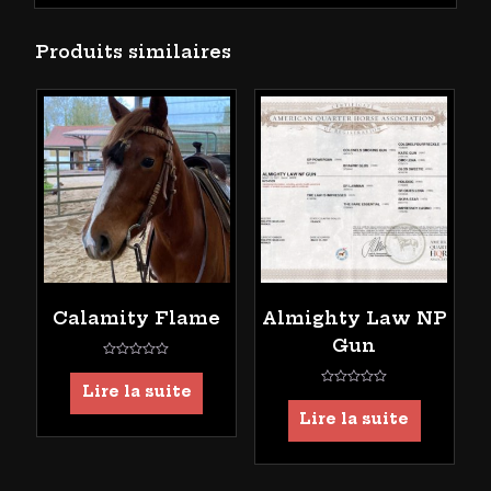
Produits similaires
Calamity Flame
Almighty Law NP
Gun
Note
0
Lire la suite
Note
sur
0
5
Lire la suite
sur
5