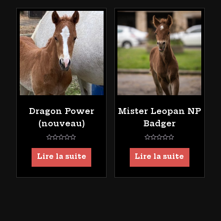
Dragon Power
Mister Leopan NP
(nouveau)
Badger
Note
Note
0
0
Lire la suite
Lire la suite
sur
sur
5
5