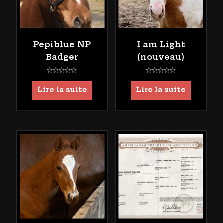
Pepiblue NP
I am Light
Badger
(nouveau)
Note
Note
0
0
Lire la suite
Lire la suite
sur
sur
5
5